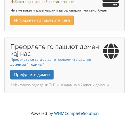
Изберете од низа веб-хостинг пакети
Имаме пакети дизајнирани да одговараат на секој буџет
Истражете ги пакетите сега
Префрлете го вашиот домен
кај нас
Префрлете се сега за да го продолжите вашиот
домен за 1 година!*
Префрлете домен
* Исклучува одредени TLD и неодамна обновени домени
Powered by
WHMCompleteSolution