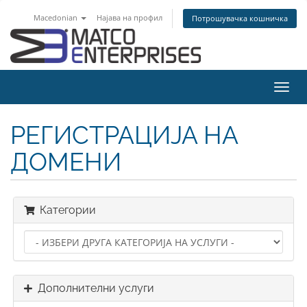
Macedonian
Најава на профил
Потрошувачка кошничка
Вклу
ја
нави
РЕГИСТРАЦИЈА НА
ДОМЕНИ
Категории
Дополнителни услуги