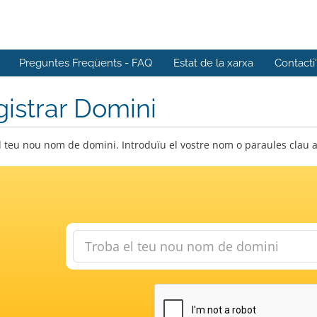
Preguntes Freqüents - FAQ
Estat de la xarxa
Contacti
istrar Domini
l teu nou nom de domini. Introduïu el vostre nom o paraules clau a