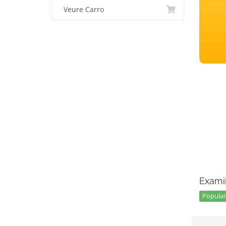
Veure Carro
Exami
Popular 