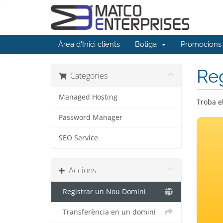
Àrea d'Inici clients
Botiga
Promocions
Reg
Categories
Managed Hosting
Troba e
Password Manager
SEO Service
Accions
Registrar un Nou Domini
Transferència en un domini