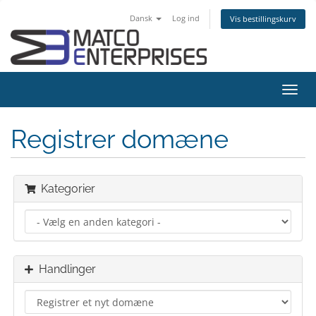
Dansk
Log ind
Vis bestillingskurv
Skift
navig
Registrer domæne
Kategorier
Handlinger