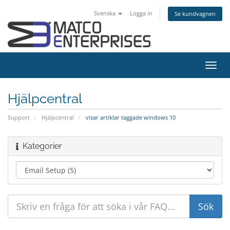
Svenska
Logga in
Se kundvagnen
Växla
navig
Hjälpcentral
Support
Hjälpcentral
visar artiklar taggade windows 10
Kategorier