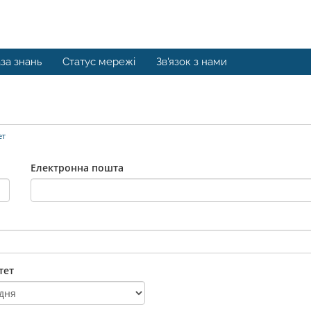
за знань
Статус мережі
Зв'язок з нами
ет
Електронна пошта
тет