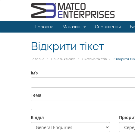
Головна
Магазин
Сповіщення
Ба
Відкрити тікет
Головна
Панель клієнта
Система тікетів
Створити тік
Ім’я
Тема
Відділ
Пріори