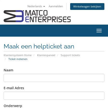
Nederlands
Aanmelden
Winkelwagen bekijken
Navig
in-/u
Maak een helpticket aan
Klantensysteem Home
Klantenpaneel
Support tickets
Ticket indienen
Naam
E-mail Adres
Onderwerp