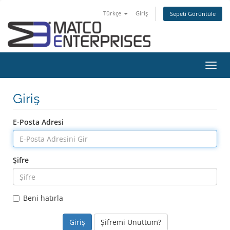
Türkçe
Giriş
Sepeti Görüntüle
Gezi
değiş
Giriş
E-Posta Adresi
Şifre
Beni hatırla
Şifremi Unuttum?