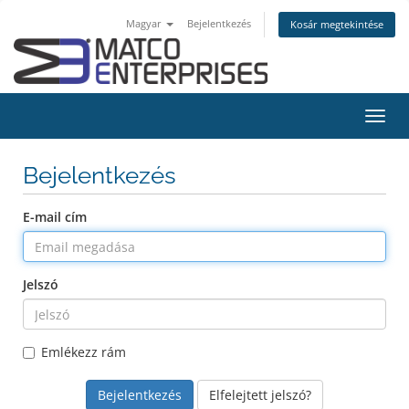
Magyar
Bejelentkezés
Kosár megtekintése
Váltá
a
navig
Bejelentkezés
E-mail cím
Jelszó
Emlékezz rám
Elfelejtett jelszó?