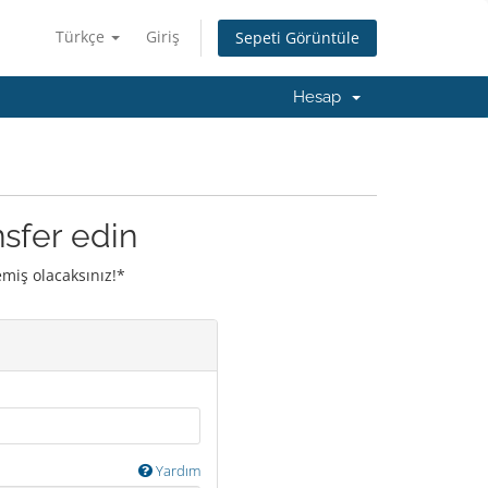
Türkçe
Giriş
Sepeti Görüntüle
Hesap
nsfer edin
emiş olacaksınız!*
Yardım