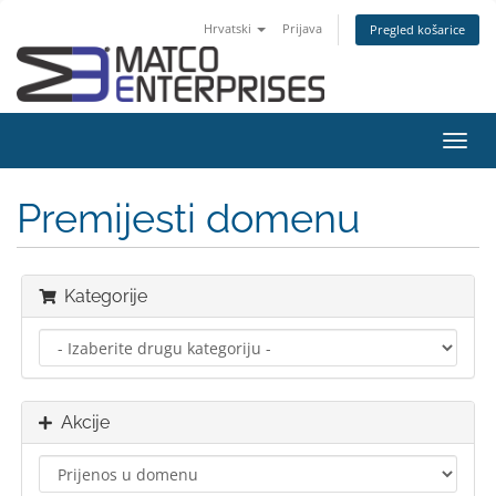
Hrvatski
Prijava
Pregled košarice
Preba
navig
Premijesti domenu
Kategorije
Akcije