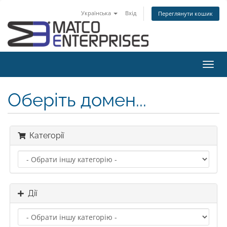
Українська
Вхід
Переглянути кошик
Пере
наві
Оберіть домен...
Категорії
Дії