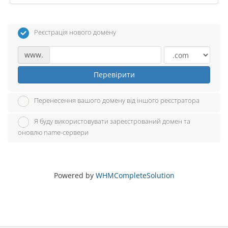
Реєстрація нового домену
www.
Перевірити
Перенесення вашого домену від іншого реєстратора
Я буду використовувати зареєстрований домен та
оновлю name-сервери
Powered by
WHMCompleteSolution