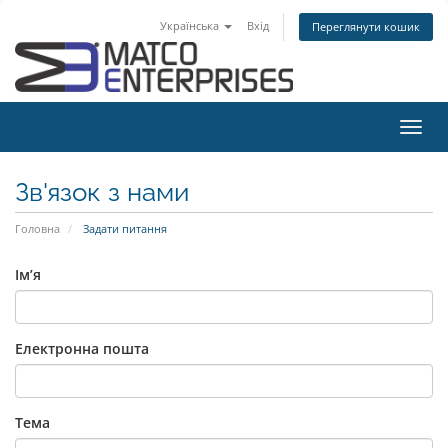
Українська
Вхід
Переглянути кошик
Пере
наві
Зв'язок з нами
Головна
Задати питання
Ім’я
Електронна пошта
Тема